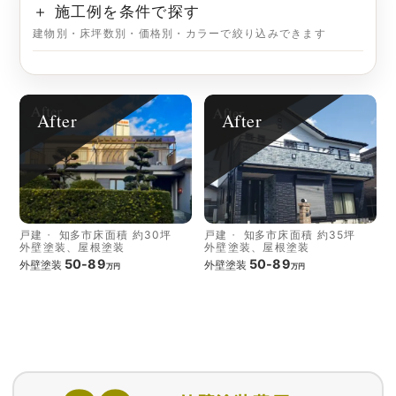
＋ 施工例を条件で探す
建物別・床坪数別・価格別・カラーで絞り込みできます
After
After
戸建
知多市
床面積 約30坪
戸建
知多市
床面積 約35坪
外壁塗装、屋根塗装
外壁塗装、屋根塗装
50-89
50-89
外壁塗装
外壁塗装
万円
万円