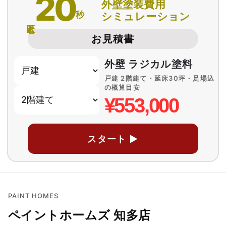
20
外壁塗装費用
秒
シミュレーション
匿名
お見積書
外壁 ラジカル塗料
戸建 2階建て・延床30坪・足場込
の概算目安
¥553,000
スタート ▶
PAINT HOMES
ペイントホームズ 知多店