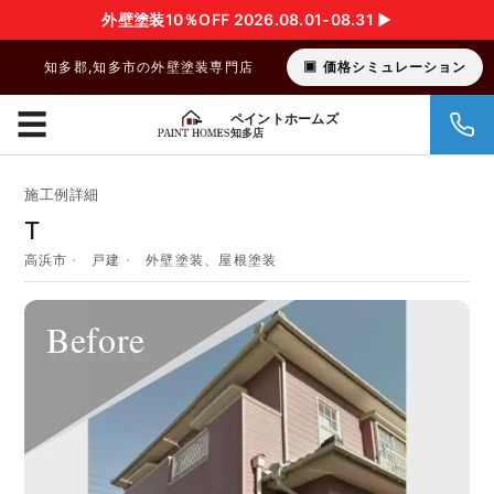
外壁塗装10％OFF 2026.08.01-08.31 ▶︎
知多郡,知多市の外壁塗装専門店
価格シミュレーション
☰
ペイントホームズ
知多店
施工例詳細
T
高浜市
戸建
外壁塗装、屋根塗装
Before