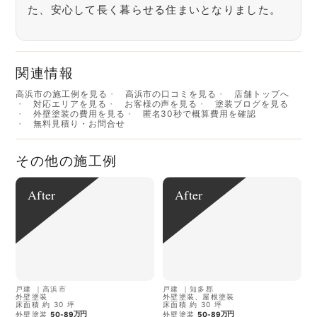
た、安心して長く暮らせる住まいとなりました。
関連情報
高浜市の施工例を見る
高浜市の口コミを見る
店舗トップへ
対応エリアを見る
お客様の声を見る
塗装ブログを見る
外壁塗装の費用を見る
匿名30秒で概算費用を確認
無料見積り・お問合せ
その他の施工例
After
After
戸建
｜
高浜市
戸建
｜
知多郡
外壁塗装
外壁塗装、屋根塗装
床面積 約 30 坪
床面積 約 30 坪
万円
万円
外壁塗装
50-89
外壁塗装
50-89