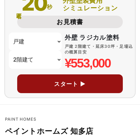
20
外壁塗装費用
秒
シミュレーション
匿名
お見積書
外壁 ラジカル塗料
戸建 2階建て・延床30坪・足場込
の概算目安
¥553,000
スタート ▶
PAINT HOMES
ペイントホームズ 知多店