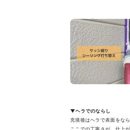
▼ヘラでのならし
充填後はヘラで表面をな
ここでの丁寧さが、仕上